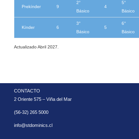
2°
5°
Prekínder
9
4
Básico
Básico
3°
6°
Kínder
6
5
Básico
Básico
Actualizado Abril 2027.
CONTACTO
2 Oriente 575 – Viña del Mar
(56-32) 265 5000
info@stdominics.cl