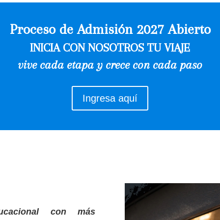
Proceso de Admisión 2027 Abierto
INICIA CON NOSOTROS TU VIAJE
vive cada etapa y crece con cada paso
Ingresa aquí
ucacional con más