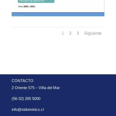
1
2
3
Siguiente
CONTACTO
2 Oriente 575 – Viña del Mar
(56-32) 265 5000
info@stdominics.cl