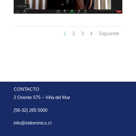
1
2
3
4
Siguiente
CONTACTO
2 Oriente 575 – Viña del Mar
(56-32) 265 5000
info@stdominics.cl