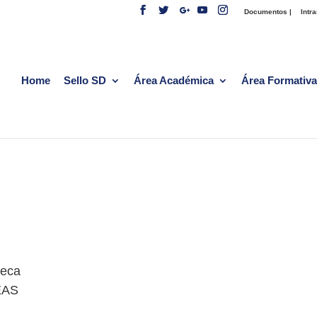
Documentos |
Intra
Home
Sello SD
Área Académica
Área Formativa
teca
REAS