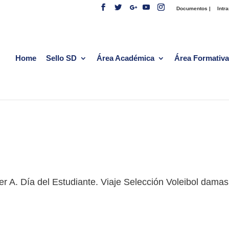
Documentos |
Intra
Home
Sello SD
Área Académica
Área Formativa
er A. Día del Estudiante. Viaje Selección Voleibol damas
.