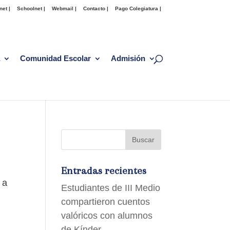
net |
Schoolnet |
Webmail |
Contacto |
Pago Colegiatura |
Comunidad Escolar
Admisión
Entradas recientes
 a
Estudiantes de III Medio
compartieron cuentos
valóricos con alumnos
de Kínder